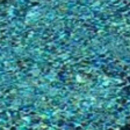
mejorar la calidad de nuestros servicios y para ofrecer una
mejor experiencia a través de productos recomendados.
Marketing y publicidad
Estas cookies son utilizadas para almacenar información
sobre las preferencias y elecciones personales del usuario
a través de la observación continuada de sus hábitos de
navegación. Gracias a ellas, podemos conocer los hábitos
de navegación en el sitio web y mostrar publicidad
relacionada con el perfil de navegación del usuario.