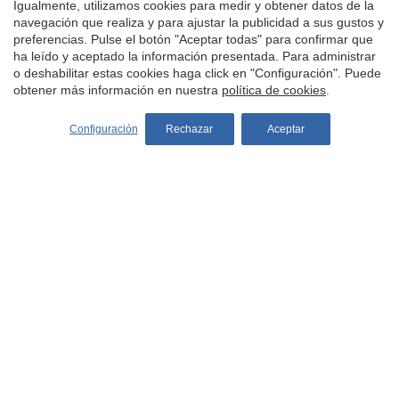
Igualmente, utilizamos cookies para medir y obtener datos de la
navegación que realiza y para ajustar la publicidad a sus gustos y
preferencias. Pulse el botón "Aceptar todas" para confirmar que
Familia Desjoyaux
ha leído y aceptado la información presentada. Para administrar
o deshabilitar estas cookies haga click en "Configuración". Puede
El espíritu de família
obtener más información en nuestra
política de cookies
.
El saber hacer
Nuestras instalaciones
Configuración
Rechazar
Aceptar
Nuestros compromisos
Las ventajas desjojaux
Trabaje con nosotros
Consejos
Guía sobre piscinas
Mantenimiento de piscinas
Seguridad en piscinas
Salud y bienestar
Paisajismo de piscinas