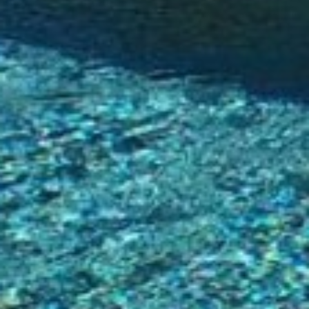
Modificar cookies
Técnicas y funcionales
Siempre activas
Este sitio web utiliza Cookies propias para recopilar
información con la finalidad de mejorar nuestros servicios.
Si continua navegando, supone la aceptación de la
instalación de las mismas. El usuario tiene la posibilidad
de configurar su navegador pudiendo, si así lo desea,
impedir que sean instaladas en su disco duro, aunque
deberá tener en cuenta que dicha acción podrá ocasionar
dificultades de navegación de la página web.
Analíticas y personalización
Permiten realizar el seguimiento y análisis del
comportamiento de los usuarios de este sitio web. La
información recogida mediante este tipo de cookies se
utiliza en la medición de la actividad de la web para la
elaboración de perfiles de navegación de los usuarios con
el fin de introducir mejoras en función del análisis de los
datos de uso que hacen los usuarios del servicio. Permiten
guardar la información de preferencia del usuario para