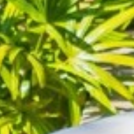
Modificar cookies
Técnicas y funcionales
Siempre activas
Este sitio web utiliza Cookies propias para recopilar
información con la finalidad de mejorar nuestros servicios.
Si continua navegando, supone la aceptación de la
instalación de las mismas. El usuario tiene la posibilidad
de configurar su navegador pudiendo, si así lo desea,
impedir que sean instaladas en su disco duro, aunque
deberá tener en cuenta que dicha acción podrá ocasionar
dificultades de navegación de la página web.
Analíticas y personalización
Permiten realizar el seguimiento y análisis del
comportamiento de los usuarios de este sitio web. La
información recogida mediante este tipo de cookies se
utiliza en la medición de la actividad de la web para la
elaboración de perfiles de navegación de los usuarios con
el fin de introducir mejoras en función del análisis de los
datos de uso que hacen los usuarios del servicio. Permiten
guardar la información de preferencia del usuario para
mejorar la calidad de nuestros servicios y para ofrecer una
mejor experiencia a través de productos recomendados.