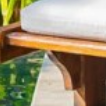
Marketing y publicidad
Estas cookies son utilizadas para almacenar información
sobre las preferencias y elecciones personales del usuario
a través de la observación continuada de sus hábitos de
navegación. Gracias a ellas, podemos conocer los hábitos
de navegación en el sitio web y mostrar publicidad
relacionada con el perfil de navegación del usuario.