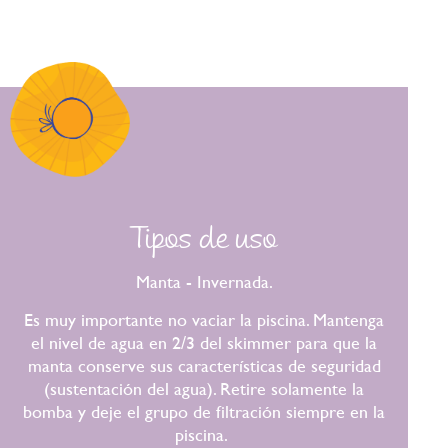
Tipos de uso
Manta - Invernada.
Es muy importante no vaciar la piscina. Mantenga
el nivel de agua en 2/3 del skimmer para que la
manta conserve sus características de seguridad
(sustentación del agua). Retire solamente la
bomba y deje el grupo de filtración siempre en la
piscina.