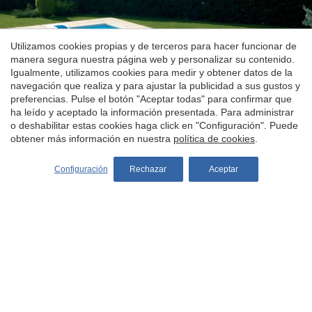
Utilizamos cookies propias y de terceros para hacer funcionar de
manera segura nuestra página web y personalizar su contenido.
Igualmente, utilizamos cookies para medir y obtener datos de la
navegación que realiza y para ajustar la publicidad a sus gustos y
preferencias. Pulse el botón "Aceptar todas" para confirmar que
ha leído y aceptado la información presentada. Para administrar
o deshabilitar estas cookies haga click en "Configuración". Puede
obtener más información en nuestra
política de cookies
.
Configuración
Rechazar
Aceptar
Solicita más información
Preguntas frecuentes sobre mantas
para piscinas
¿Qué es una manta para piscina, para
qué sirve y qué tipos existen?
Una m
anta de piscina
es una cubierta
¿Qué mantas para piscinas ayudan
diseñada para proteger el agua, conservar